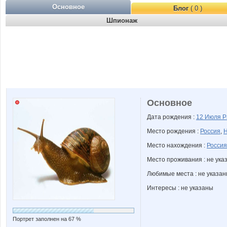
Основное
Блог
( 0 )
Шпионаж
Основное
Дата рождения :
12 Июля
Р
Место рождения :
Россия
,
Н
Место нахождения :
Россия
Место проживания : не ука
Любимые места : не указа
Интересы : не указаны
Портрет заполнен на 67 %