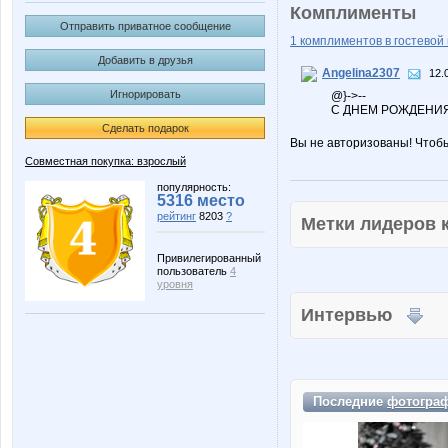
Комплименты
Отправить приватное сообщение
1 комплиментов в гостевой 
Добавить в друзья
Angelina2307
12.
Игнорировать
@}->--
С ДНЕМ РОЖДЕНИЯ
Сделать подарок
Вы не авторизованы! Чтоб
Совместная покупка: взрослый
популярность:
5316 место
рейтинг
8203
?
Метки лидеров
Привилегированный
пользователь
4
уровня
Интервью
Последние
фотогра