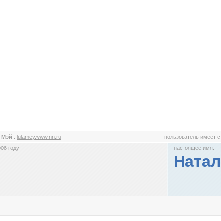
а Мэй
:
lulamey.www.nn.ru
пользователь имеет 
008 году
настоящее имя:
Натал