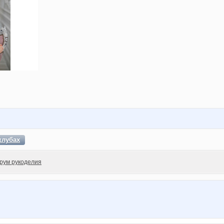
клубах
рум рукоделия