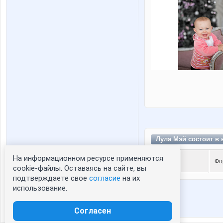
Лула Мэй состоит в
На информационном ресурсе применяются
Фо
Статистика портрета:
cookie-файлы. Оставаясь на сайте, вы
подтверждаете свое
согласие
на их
сейчас просматривают портрет - 0
использование.
зарегистрированные пользователи
посетившие портрет за 7 дней - 0
Согласен