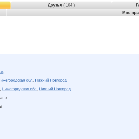
Друзья
( 104 )
Г
Мне нр
ак
ижегородская обл.
,
Нижний Новгород
,
Нижегородская обл.
,
Нижний Новгород
зано
ны